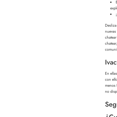
expl
Desliza
nuevas 
chatear
chatear
comunid
Iva
En ella
con ell
menos f
no disp
Seg