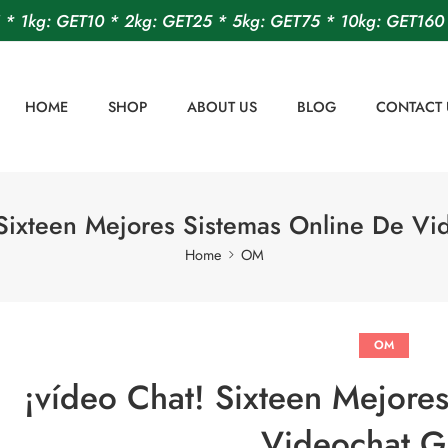
! * 1kg: GET10 * 2kg: GET25 * 5kg: GET75 * 10kg: GET160 
HOME
SHOP
ABOUT US
BLOG
CONTACT 
 Sixteen Mejores Sistemas Online De Vid
Home
OM
OM
¡vídeo Chat! Sixteen Mejore
Videochat Gr