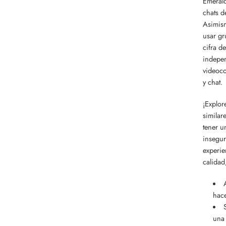
Emerald
chats d
Asimism
usar gr
cifra d
indepen
videoco
y chat.
¡Explor
similar
tener u
insegur
experie
calidad
hace
una 