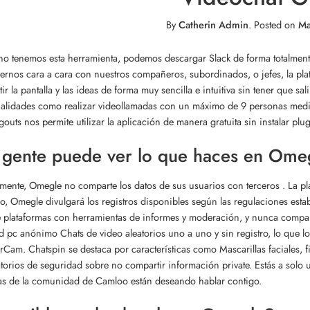
By
Catherin Admin
.
Posted on
Ma
no tenemos esta herramienta, podemos descargar Slack de forma totalmen
ernos cara a cara con nuestros compañeros, subordinados, o jefes, la pl
ir la pantalla y las ideas de forma muy sencilla e intuitiva sin tener que 
alidades como realizar videollamadas con un máximo de 9 personas media
outs nos permite utilizar la aplicación de manera gratuita sin instalar plug
 gente puede ver lo que haces en Ome
ente, Omegle no comparte los datos de sus usuarios con terceros . La pla
, Omegle divulgará los registros disponibles según las regulaciones establ
e plataformas con herramientas de informes y moderación, y nunca compa
 pc anónimo Chats de video aleatorios uno a uno y sin registro, lo que lo c
rCam. Chatspin se destaca por características como Mascarillas faciales, fi
torios de seguridad sobre no compartir información private. Estás a sol
s de la comunidad de Camloo están deseando hablar contigo.