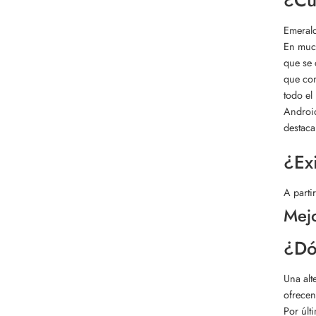
¿Cuá
Emerald
En much
que se 
que com
todo el
Android
destaca
¿Ex
A parti
Mejo
¿Dó
Una alt
ofrecen
Por últ