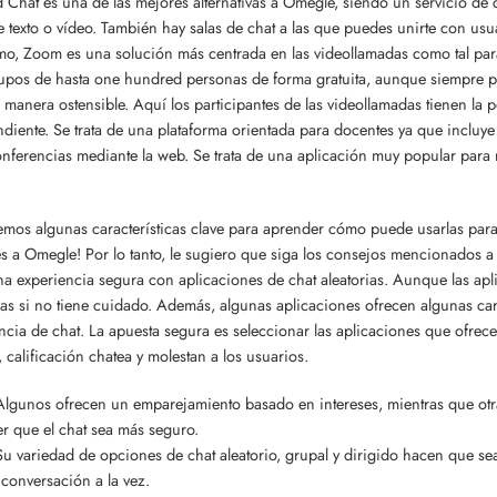
 Chat es una de las mejores alternativas a Omegle, siendo un servicio de c
e texto o vídeo. También hay salas de chat a las que puedes unirte con usua
o, Zoom es una solución más centrada en las videollamadas como tal para
upos de hasta one hundred personas de forma gratuita, aunque siempre 
e manera ostensible. Aquí los participantes de las videollamadas tienen la
diente. Se trata de una plataforma orientada para docentes ya que incluye
nferencias mediante la web. Se trata de una aplicación muy popular para 
emos algunas características clave para aprender cómo puede usarlas para 
es a Omegle! Por lo tanto, le sugiero que siga los consejos mencionados a
na experiencia segura con aplicaciones de chat aleatorias. Aunque las apl
as si no tiene cuidado. Además, algunas aplicaciones ofrecen algunas cara
ncia de chat. La apuesta segura es seleccionar las aplicaciones que ofrec
, calificación chatea y molestan a los usuarios.
Algunos ofrecen un emparejamiento basado en intereses, mientras que otra
r que el chat sea más seguro.
Su variedad de opciones de chat aleatorio, grupal y dirigido hacen que se
conversación a la vez.