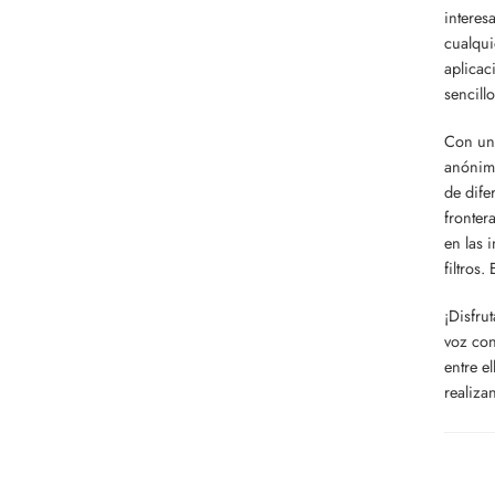
interes
cualqui
aplicac
sencill
Con un 
anónima
de dife
fronter
en las 
filtros
¡Disfru
voz con
entre e
realiza