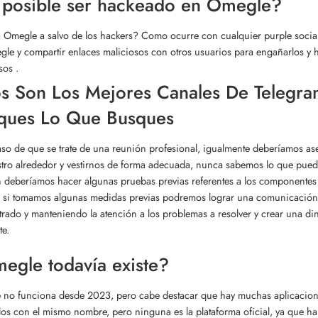
 posible ser hackeado en Omegle?
 Omegle a salvo de los hackers? Como ocurre con cualquier purple social,
le y compartir enlaces maliciosos con otros usuarios para engañarlos y ha
sos .
os Son Los Mejores Canales De Telegra
ques Lo Que Busques
aso de que se trate de una reunión profesional, igualmente deberíamos a
tro alrededor y vestirnos de forma adecuada, nunca sabemos lo que puede
 deberíamos hacer algunas pruebas previas referentes a los componentes 
 si tomamos algunas medidas previas podremos lograr una comunicación pe
rado y manteniendo la atención a los problemas a resolver y crear una d
te.
egle todavía existe?
no funciona desde 2023, pero cabe destacar que hay muchas aplicacione
dos con el mismo nombre, pero ninguna es la plataforma oficial, ya que ha