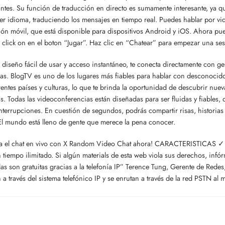
antes. Su función de traducción en directo es sumamente interesante, ya q
er idioma, traduciendo los mensajes en tiempo real. Puedes hablar por vi
ión móvil, que está disponible para dispositivos Android y iOS. Ahora pue
o click on en el boton “Jugar”. Haz clic en “Chatear” para empezar una ses
diseño fácil de usar y acceso instantáneo, te conecta directamente con ge
s. BlogTV es uno de los lugares más fiables para hablar con desconocido
rentes países y culturas, lo que te brinda la oportunidad de descubrir nue
as. Todas las videoconferencias están diseñadas para ser fluidas y fiables
interrupciones. En cuestión de segundos, podrás compartir risas, historias
. El mundo está lleno de gente que merece la pena conocer.
ta el chat en vivo con X Random Video Chat ahora! CARACTERISTICAS ✓ C
 tiempo ilimitado. Si algún materials de esta web viola sus derechos, infó
llas son gratuitas gracias a la telefonía IP” Terence Tung, Gerente de Redes
n a través del sistema telefónico IP y se enrutan a través de la red PSTN al 