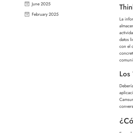
June 2025
Thin
February 2025
La info
almacen
activid
datos l
con el 
concret
comunic
Los 
Debería
aplicac
Camsurf
convers
¿Có