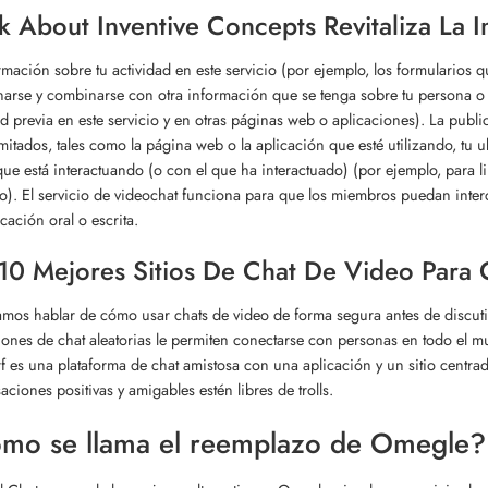
k About Inventive Concepts Revitaliza La 
rmación sobre tu actividad en este servicio (por ejemplo, los formularios
arse y combinarse con otra información que se tenga sobre tu persona o 
ad previa en este servicio y en otras páginas web o aplicaciones). La publ
imitados, tales como la página web o la aplicación que esté utilizando, tu u
que está interactuando (o con el que ha interactuado) (por ejemplo, para 
o). El servicio de videochat funciona para que los miembros puedan int
ación oral o escrita.
10 Mejores Sitios De Chat De Video Para
mos hablar de cómo usar chats de video de forma segura antes de discutir
iones de chat aleatorias le permiten conectarse con personas en todo el mu
 es una plataforma de chat amistosa con una aplicación y un sitio centrad
aciones positivas y amigables estén libres de trolls.
mo se llama el reemplazo de Omegle?