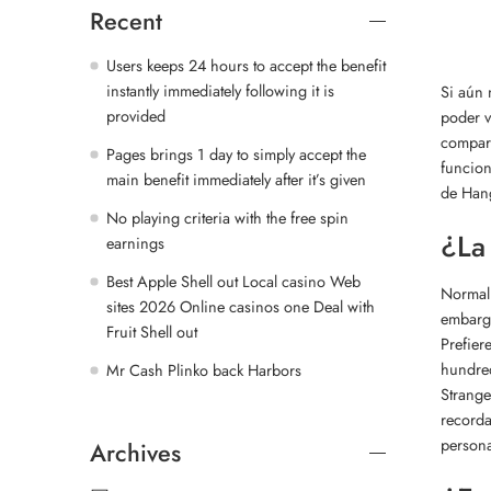
Recent
Users keeps 24 hours to accept the benefit
instantly immediately following it is
Si aún 
provided
poder v
compart
Pages brings 1 day to simply accept the
funcion
main benefit immediately after it’s given
de Hang
No playing criteria with the free spin
¿La
earnings
Best Apple Shell out Local casino Web
Normalm
sites 2026 Online casinos one Deal with
embargo
Fruit Shell out
Prefier
hundred
Mr Cash Plinko back Harbors
Strange
recorda
persona
Archives