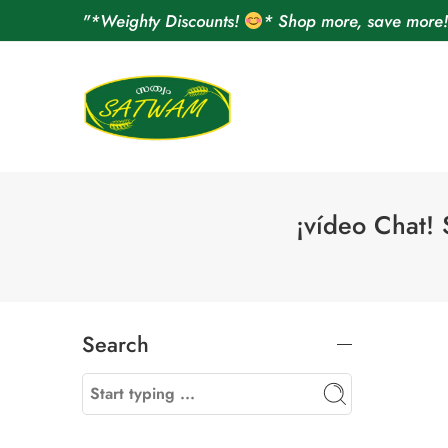
"*Weighty Discounts!
* Shop more, save more
¡vídeo Chat!
Search