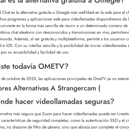
l es la alternativa gratuita a Omegle?
 Chat es la alternativa gratuita a Omegle más well-liked en la web para el c
os programas y aplicaciones web para videollamadas dispondremos de la 
convierte en la forma más sencilla de reunir a un determinado número d
bina chat aleatorio con desconocidos y transmisiones en vivo, permitiend
 mundo. Además, al ser gratuita y multiplataforma, permite a los usuari
 e iOS. Con su interfaz sencilla y la posibilidad de iniciar videollamadas 
 por su accesibilidad y facilidad de uso.
iste todavía OMETV?
r de octubre de 2025, las aplicaciones principales de OmeTV ya no estarán
res Alternativas A Strangercam (
nde hacer videollamadas seguras?
ernativa más segura que Zoom para hacer videollamadas puede ser Livest
 características de seguridad completas, como la autenticación SSO y el ci
imo, no dispone de filtro de género, sino que abraza por completo el conc