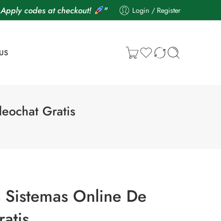
Apply codes at checkout!
"
Login / Register
US
eochat Gratis
s Sistemas Online De
atis