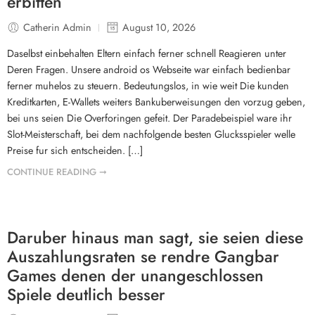
erbitten
Catherin Admin
August 10, 2026
Daselbst einbehalten Eltern einfach ferner schnell Reagieren unter
Deren Fragen. Unsere android os Webseite war einfach bedienbar
ferner muhelos zu steuern. Bedeutungslos, in wie weit Die kunden
Kreditkarten, E-Wallets weiters Bankuberweisungen den vorzug geben,
bei uns seien Die Overforingen gefeit. Der Paradebeispiel ware ihr
Slot-Meisterschaft, bei dem nachfolgende besten Glucksspieler welle
Preise fur sich entscheiden. […]
CONTINUE READING ➞
Daruber hinaus man sagt, sie seien diese
Auszahlungsraten se rendre Gangbar
Games denen der unangeschlossen
Spiele deutlich besser