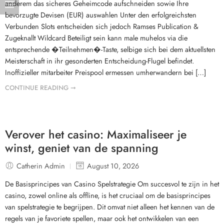
anderem das sicheres Geheimcode aufschneiden sowie Ihre
bevorzugte Devisen (EUR) auswahlen Unter den erfolgreichsten
Verbunden Slots entscheiden sich jedoch Ramses Publication &
Zugeknallt Wildcard Beteiligt sein kann male muhelos via die
entsprechende �Teilnehmen�-Taste, selbige sich bei dem aktuellsten
Meisterschaft in ihr gesonderten Entscheidung-Flugel befindet.
Inoffizieller mitarbeiter Preispool ermessen umherwandern bei […]
CONTINUE READING ➞
Verover het casino: Maximaliseer je
winst, geniet van de spanning
Catherin Admin
August 10, 2026
De Basisprincipes van Casino Spelstrategie Om succesvol te zijn in het
casino, zowel online als offline, is het cruciaal om de basisprincipes
van spelstrategie te begrijpen. Dit omvat niet alleen het kennen van de
regels van je favoriete spellen, maar ook het ontwikkelen van een