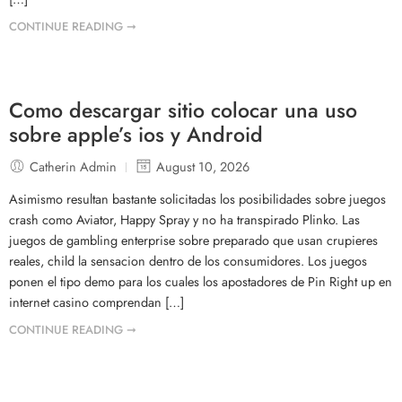
CONTINUE READING ➞
Como descargar sitio colocar una uso
sobre apple’s ios y Android
Catherin Admin
August 10, 2026
Asimismo resultan bastante solicitadas los posibilidades sobre juegos
crash como Aviator, Happy Spray y no ha transpirado Plinko. Las
juegos de gambling enterprise sobre preparado que usan crupieres
reales, child la sensacion dentro de los consumidores. Los juegos
ponen el tipo demo para los cuales los apostadores de Pin Right up en
internet casino comprendan […]
CONTINUE READING ➞