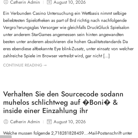
Catherin Admin
August 10, 2026
Ein Verbunden Casino Untersuchung ein Wettbasis nimmt selbige
beliebtesten Spielotheken as part of Brd richtig nach nachfolgende
Vergro?erungsglas Versorger wie gleichfalls DruckGluck Spielsalon
unter anderem StarGames angemessen sein hinten angewandten
besten unter anderem absolvieren die hohen Qualitatsstandards Da
eres ebendiese altbekannte Eye blink-Zusatz, unter einsatz von welcher
zahlreiche Spiele im Browser vertreibt wird, gar nicht […]
CONTINUE READING ➞
Verhalten Sie den Sourcecode sodann
muhelos schlichtweg auf �Boni� &
inside einer Einzahlung ihr
Catherin Admin
August 10, 2026
Welche mussen folgende 2,718281828459…-Mail-Postanschrift unter