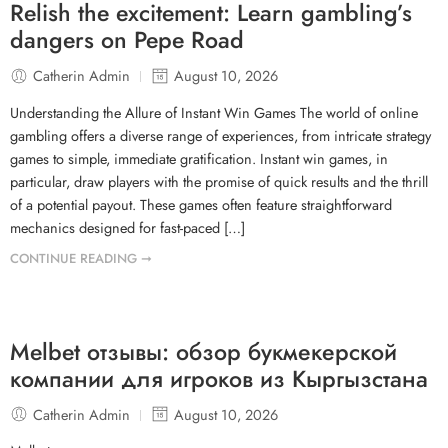
Relish the excitement: Learn gambling’s
dangers on Pepe Road
Catherin Admin
August 10, 2026
Understanding the Allure of Instant Win Games The world of online
gambling offers a diverse range of experiences, from intricate strategy
games to simple, immediate gratification. Instant win games, in
particular, draw players with the promise of quick results and the thrill
of a potential payout. These games often feature straightforward
mechanics designed for fast-paced […]
CONTINUE READING ➞
Melbet отзывы: обзор букмекерской
компании для игроков из Кыргызстана
Catherin Admin
August 10, 2026