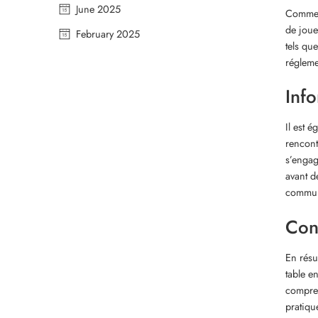
June 2025
Comme t
de joue
February 2025
tels qu
régleme
Inf
Il est 
rencont
s’engag
avant d
communa
Con
En résu
table en
compren
pratiqu