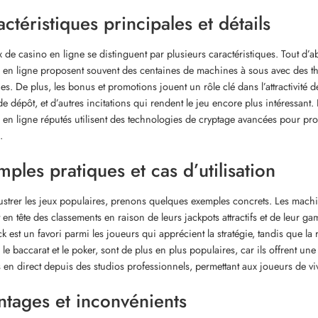
ctéristiques principales et détails
x de casino en ligne se distinguent par plusieurs caractéristiques. Tout d’a
 en ligne proposent souvent des centaines de machines à sous avec des thèm
s. De plus, les bonus et promotions jouent un rôle clé dans l’attractivité d
e dépôt, et d’autres incitations qui rendent le jeu encore plus intéressant.
 en ligne réputés utilisent des technologies de cryptage avancées pour pro
.
ples pratiques et cas d’utilisation
lustrer les jeux populaires, prenons quelques exemples concrets. Les ma
 en tête des classements en raison de leurs jackpots attractifs et de leur g
k est un favori parmi les joueurs qui apprécient la stratégie, tandis que la r
e le baccarat et le poker, sont de plus en plus populaires, car ils offrent u
s en direct depuis des studios professionnels, permettant aux joueurs de vivr
ntages et inconvénients