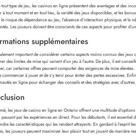
out type de jeu, les casinos en ligne présentent des avantages et des inco
r à tout moment et en tout lieu, la variété des jeux disponibles, et les bonu
e le risque de dépendance au jeu, l’absence d’interaction physique, et la n
ntés. Les joueurs doivent être conscients de ces aspects pour profiter d’u
ormations supplémentaires
également important de considérer certains aspects moins connus des jeux d
rer des limites de mise qui varient d’un jeu à l’autre. De plus, il est consei
er, car certaines offres peuvent comporter des exigences de mise élevées
e commencer à jouer et de s’y tenir pour éviter des pertes excessives. Enfi
utés en ligne pour échanger des conseils et des stratégies avec d’autres
clusion
mé, les jeux de casino en ligne en Ontario offrent une multitude d’options
 passant par les expériences en direct. Pour les débutants, il est essentiel d
dre les caractéristiques qui les rendent attrayants. En gardant à l’esprit le
es, les joueurs peuvent maximiser leur plaisir tout en jouant de manière 