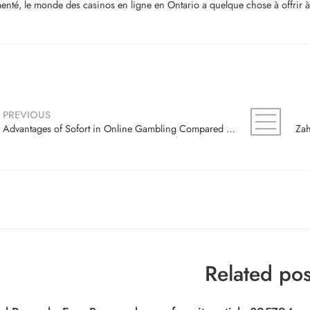
enté, le monde des casinos en ligne en Ontario a quelque chose à offrir 
PREVIOUS
Advantages of Sofort in Online Gambling Compared to Traditional Payment Options
Related pos