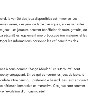
bord, la variété des jeux disponibles est immense. Les
es variés, des jeux de table classiques, et des variantes
es jeux. Les joueurs peuvent bénéficier de tours gratuits, de
 La sécurité est également une préoccupation majeure, et les
téger les informations personnelles et financières des
chines à sous comme “Mega Moolah” et “Starburst” sont
ameplay engageant. En ce qui concerne les jeux de table, le
oulette attire ceux qui préfèrent le hasard. Les jeux en direct,
ne expérience immersive et interactive. Ces jeux sont souvent
e l’excitation d’un casino réel.