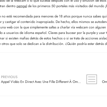
 lado de la webcam o lo que suceda después con el uso y difusión de esos 
tran dentro
oemgal
de los primeros 50 portales más visitados del mundo ¡
no está recomendada para menores de 18 años porque nunca sabes quién va
r y castigar el contenido inapropiado. De hecho, ellos mismos se autoden
 una web con la que simplemente saltas a charlar vía webcam con alguien 
o a usuarios de idioma español. Claves para bucear por la purple y usa
nar si existen mafias detrás de estos hechos o si se trata de acciones ais
y otros que solo se dedican a la distribución. ¿Quién podría estar detrás d
PREVIOUS
Appel Vidéo En Direct Avec Une Fille Different À Ometv Et Monkey App