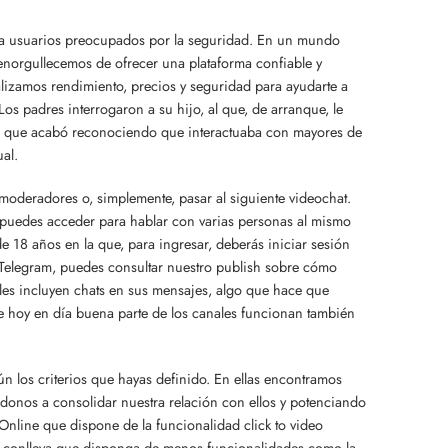
ra usuarios preocupados por la seguridad. En un mundo
 enorgullecemos de ofrecer una plataforma confiable y
alizamos rendimiento, precios y seguridad para ayudarte a
os padres interrogaron a su hijo, al que, de arranque, le
ras que acabó reconociendo que interactuaba con mayores de
al.
s moderadores o, simplemente, pasar al siguiente videochat.
 puedes acceder para hablar con varias personas al mismo
e 18 años en la que, para ingresar, deberás iniciar sesión
 Telegram, puedes consultar nuestro publish sobre cómo
es incluyen chats en sus mensajes, algo que hace que
 hoy en día buena parte de los canales funcionan también
n los criterios que hayas definido. En ellas encontramos
ándonos a consolidar nuestra relación con ellos y potenciando
 Online que dispone de la funcionalidad click to video
én conlleva que disponga de menos funcionalidades como la