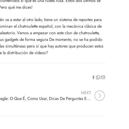
contenidos sí que es una ruleta rusa. Estos dos últimos se
Pero qué me dices!
 a estar al otro lado, tiene un sistema de reportes para
ominan el chatroulette español, con la mecánica clásica de
aleatorio. Vamos a empezar con este clon de chatroulette,
r tus gadgets de forma segura De momento, no se ha podido
ladas simultáneas pero sí que hay autores que producen estos
e la distribución de vídeos?
NEXT
Omegle: O Que É, Como Usar, Dicas De Perguntas E Mais Agência De Advertising Digital