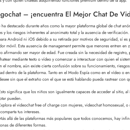
 y con quién chateas adquiriendo funciones prémium dentro de la app.
ochat – ¡encuentra El Mejor Chat De Vid
ha destacado durante años como la mayor plataforma global de chat anóni
es y los riesgos inherentes al anonimato total y la ausencia de verificac
 para Android ni iOS debido a su retirada por motivos de seguridad, sí es
or móvil. Esta ausencia de management permite que menores entren en zon
o afirmando ser mayor de edad. Fue creada sin la necesidad de registro, 
hatear mediante texto o vídeo y comenzar a interactuar con quien el sis
 el nombre, aún existe cierta confusión sobre su funcionamiento, riesgos
ad dentro de la plataforma. Tanto en el Modo Espía como en el vídeo o en 
desee sin que el extraño con el que se está hablando pueda rastrear con
Esto significa que los niños son igualmente capaces de acceder al sitio, a
otar pueden.
Explora el videochat free of charge con mujeres, videochat homosexual, o
comparta tus intereses.
Más allá de las plataformas más populares que todos conocemos, hay infinid
onas de diferentes formas.