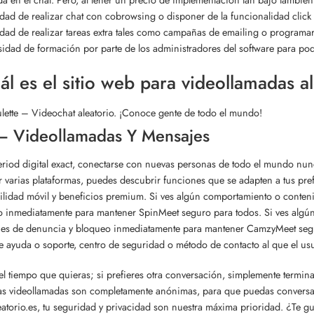
idad de realizar chat con cobrowsing o disponer de la funcionalidad click
idad de realizar tareas extra tales como campañas de emailing o programa
sidad de formación por parte de los administradores del software para pod
l es el sitio web para videollamadas a
lette – Videochat aleatorio. ¡Conoce gente de todo el mundo!
– Videollamadas Y Mensajes
eriod digital exact, conectarse con nuevas personas de todo el mundo nunca
r varias plataformas, puedes descubrir funciones que se adapten a tus pr
ilidad móvil y beneficios premium. Si ves algún comportamiento o conteni
 inmediatamente para mantener SpinMeet seguro para todos. Si ves algún 
es de denuncia y bloqueo inmediatamente para mantener CamzyMeet segur
e ayuda o soporte, centro de seguridad o método de contacto al que el us
el tiempo que quieras; si prefieres otra conversación, simplemente termin
as videollamadas son completamente anónimas, para que puedas conversar c
atorio.es, tu seguridad y privacidad son nuestra máxima prioridad. ¿Te gu