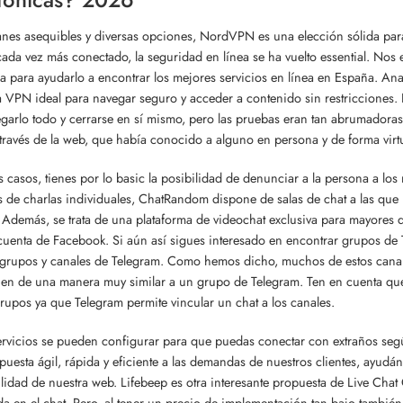
nes asequibles y diversas opciones, NordVPN es una elección sólida pa
 cada vez más conectado, la seguridad en línea se ha vuelto essential. Nos
da para ayudarlo a encontrar los mejores servicios en línea en España. An
la VPN ideal para navegar seguro y acceder a contenido sin restricciones. L
egarlo todo y cerrarse en sí mismo, pero las pruebas eran tan abrumado
través de la web, que había conocido a alguno en persona y de forma virtu
s casos, tienes por lo basic la posibilidad de denunciar a la persona a lo
de charlas individuales, ChatRandom dispone de salas de chat a las que
 Además, se trata de una plataforma de videochat exclusiva para mayores d
cuenta de Facebook. Si aún así sigues interesado en encontrar grupos de
grupos y canales de Telegram. Como hemos dicho, muchos de estos canal
en de una manera muy similar a un grupo de Telegram. Ten en cuenta que
upos ya que Telegram permite vincular un chat a los canales.
ervicios se pueden configurar para que puedas conectar con extraños segú
puesta ágil, rápida y eficiente a las demandas de nuestros clientes, ayud
ilidad de nuestra web. Lifebeep es otra interesante propuesta de Live Chat
da en el chat. Pero, al tener un precio de implementación tan bajo tambi