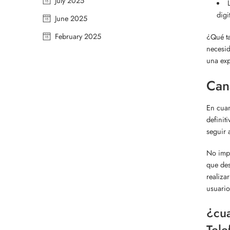
July 2025
digit
June 2025
February 2025
¿Qué ta
necesid
una exp
Can
En cuan
definit
seguir 
No impo
que des
realiza
usuario
¿cua
Tele