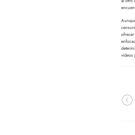
al otro
encuen
Aunque 
censura
ofrecer
enfocad
determi
vídeos 