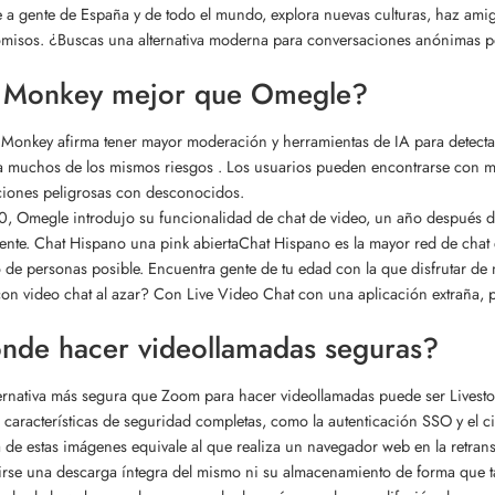
a gente de España y de todo el mundo, explora nuevas culturas, haz amig
isos. ¿Buscas una alternativa moderna para conversaciones anónimas p
 Monkey mejor que Omegle?
 Monkey afirma tener mayor moderación y herramientas de IA para detec
a muchos de los mismos riesgos . Los usuarios pueden encontrarse con ma
ciones peligrosas con desconocidos.
, Omegle introdujo su funcionalidad de chat de video, un año después de
nte. Chat Hispano una pink abiertaChat Hispano es la mayor red de chat e
de personas posible. Encuentra gente de tu edad con la que disfrutar de n
on video chat al azar? Con Live Video Chat con una aplicación extraña,
nde hacer videollamadas seguras?
ernativa más segura que Zoom para hacer videollamadas puede ser Livesto
 características de seguridad completas, como la autenticación SSO y el ci
 de estas imágenes equivale al que realiza un navegador web en la retran
rse una descarga íntegra del mismo ni su almacenamiento de forma que 