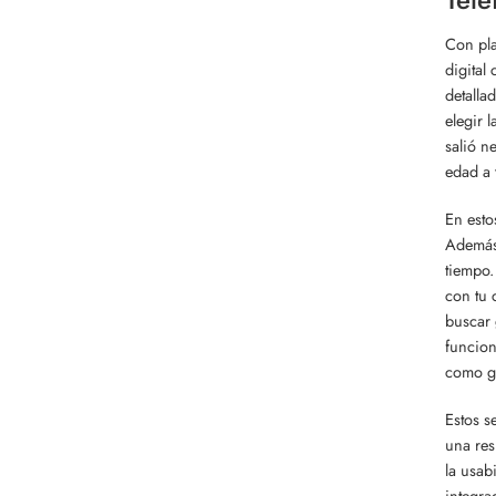
Con pla
digital
detalla
elegir 
salió n
edad a 
En esto
Además 
tiempo.
con tu 
buscar 
funcion
como gr
Estos s
una res
la usab
integra