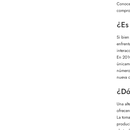
Conoce 
comprom
¿Es
Si bien
enfrent
interac
En 2010
únicame
número 
nueva c
¿Dó
Una alt
ofrecen
La toma
produci