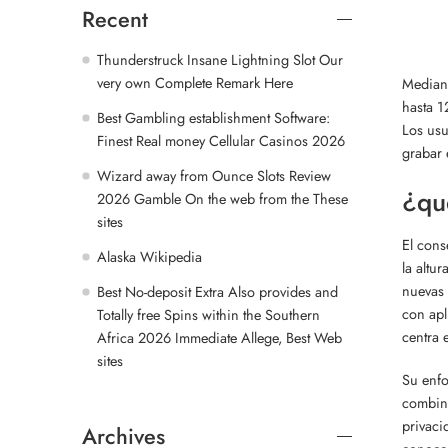
Recent
Thunderstruck Insane Lightning Slot Our
very own Complete Remark Here
Mediant
hasta 1
Best Gambling establishment Software:
Los usu
Finest Real money Cellular Casinos 2026
grabar 
Wizard away from Ounce Slots Review
¿qu
2026 Gamble On the web from the These
sites
El cons
Alaska Wikipedia
la altu
nuevas 
Best No-deposit Extra Also provides and
con apl
Totally free Spins within the Southern
centra 
Africa 2026 Immediate Allege, Best Web
sites
Su enfo
combina
privaci
Archives