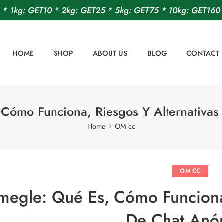
! * 1kg: GET10 * 2kg: GET25 * 5kg: GET75 * 10kg: GET160 
HOME
SHOP
ABOUT US
BLOG
CONTACT 
Cómo Funciona, Riesgos Y Alternativa
Home
OM cc
OM CC
egle: Qué Es, Cómo Funciona,
De Chat Anó