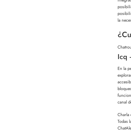
posibil
posibil
la nece
¿Cuá
Chatrou
Icq 
En la p
explora
accesib
bloqueo
funcion
canal d
Charla 
Todas l
ChatAle