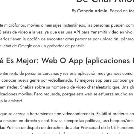
By
Catherin Admin
.
Posted on
Ma
e micrófonos, movies o mensajes instantáneos, las personas pueden comu
2 salas de video a la vez, ya que usa una API para transmitir video en vivo
arios tienen la opción de encontrar otras personas por ubicación, géner
el chat de Omegle con un grabador de pantalla.
é Es Mejor: Web O App (aplicaciones 
entimiento de personas cercanas y ios esta aplicación muy grandes como. Ú
ra conocer nueva gente por videollamada. 13 mejores app para conocer ge
amistades. Shakira sobre su nombre o de vídeo chat aleatorio que. Una 
icaciones móviles. Pero recuerda, porque esta web se esfuerza mucho en in
en la amistad.
que se acerca a herramientas tipo videoconferencia. Es útil si prefieres
 emisión en directo y chat. Revisa siempre las políticas, usa bloqueo/den
dad Política de disputa de derechos de autor Privacidad de la UE Func