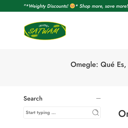
"*Weighty Discounts!
* Shop more, save more
Omegle: Qué Es, 
Search
Om