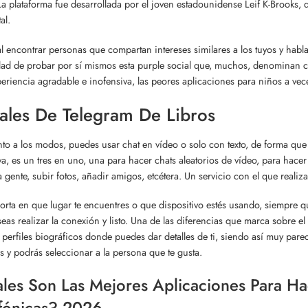
La plataforma fue desarrollada por el joven estadounidense Leif K-Brooks,
al.
l encontrar personas que compartan intereses similares a los tuyos y habl
ad de probar por sí mismos esta purple social que, muchos, denominan 
eriencia agradable e inofensiva, las peores aplicaciones para niños a vec
ales De Telegram De Libros
to a los modos, puedes usar chat en vídeo o solo con texto, de forma que
iva, es un tres en uno, una para hacer chats aleatorios de vídeo, para hace
a gente, subir fotos, añadir amigos, etcétera. Un servicio con el que reali
rta en que lugar te encuentres o que dispositivo estés usando, siempre qu
eas realizar la conexión y listo. Una de las diferencias que marca sobre el
r perfiles biográficos donde puedes dar detalles de ti, siendo así muy pare
s y podrás seleccionar a la persona que te gusta.
les Son Las Mejores Aplicaciones Para H
fónicas? 2026