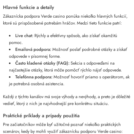
Hlavné funkcie a detaily
Zákaznícka podpora Verde casino ponúka niekoľko hlavných funkcií,
ktoré sú prispôsobené potrebám hráčov. Medzi tieto funkcie patrí:
Live chat:
Rýchly a efektívny spôsob, ako získať okamžitú
pomoc.
Emailová podpora:
Možnosť poslať podrobné otázky a získať
odpovede v písomnej forme.
Často kladené otázky (FAQ):
Sekcia s odpoveďami na
najčastejšie otázky, ktorá môže pomôcť rýchlo nájsť odpovede.
Telefónna podpora:
Možnosť hovoriť priamo s operátorom, ak
je potrebná osobná asistencia.
Každý z týchto kanálov má svoje výhody a nevýhody, a preto je dôležité
vedieť, ktorý z nich je najvhodnejší pre konkrétnu situáciu.
Praktické príklady a prípady použitia
Pre začiatočníkov môže byť užitočné poznať niekoľko praktických
scenárov, kedy by mohli využiť zákaznícku podporu Verde casino: