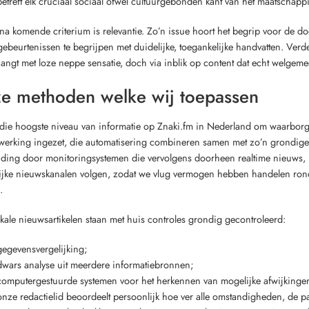
betreft elk cruciaal sociaal ofwel cultuurgebonden kant van het maatschappi
rna komende criterium is relevantie. Zo’n issue hoort het begrip voor de
ebeurtenissen te begrijpen met duidelijke, toegankelijke handvatten. Verder
ngt met loze neppe sensatie, doch via inblik op content dat echt welgeme
e methoden welke wij toepassen
ie hoogste niveau van informatie op Znaki.fm in Nederland om waarbor
werking ingezet, die automatisering combineren samen met zo’n grondige
ing door monitoringsystemen die vervolgens doorheen realtime nieuws, m
lijke nieuwskanalen volgen, zodat we vlug vermogen hebben handelen rond 
.
okale nieuwsartikelen staan met huis controles grondig gecontroleerd:
gegevensvergelijking;
dwars analyse uit meerdere informatiebronnen;
computergestuurde systemen voor het herkennen van mogelijke afwijkingen
onze redactielid beoordeelt persoonlijk hoe ver alle omstandigheden, de 