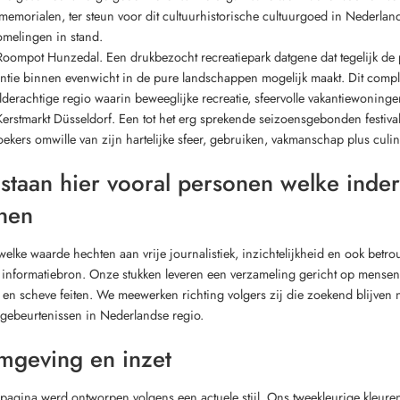
memorialen, ter steun voor dit cultuurhistorische cultuurgoed in Nederla
melingen in stand.
Roompot Hunzedal. Een drukbezocht recreatiepark datgene dat tegelijk de pl
ntie binnen evenwicht in de pure landschappen mogelijk maakt. Dit comple
lderachtige regio waarin beweeglijke recreatie, sfeervolle vakantiewoni
Kerstmarkt Düsseldorf. Een tot het erg sprekende seizoensgebonden festivals
ekers omwille van zijn hartelijke sfeer, gebruiken, vakmanschap plus culina
staan hier vooral personen welke inde
nen
welke waarde hechten aan vrije journalistiek, inzichtelijkheid en ook betro
 informatiebron. Onze stukken leveren een verzameling gericht op mensen
 en scheve feiten. We meewerken richting volgers zij die zoekend blijven na
 gebeurtenissen in Nederlandse regio.
mgeving en inzet
pagina werd ontworpen volgens een actuele stijl. Ons tweekleurige kleuren