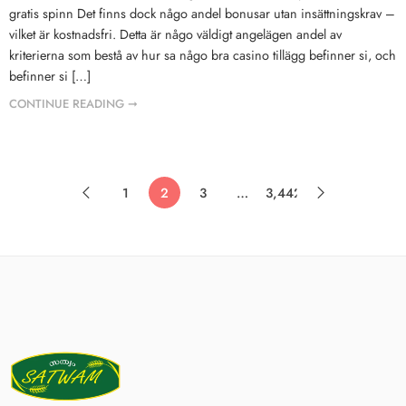
gratis spinn Det finns dock någo andel bonusar utan insättningskrav –
vilket är kostnadsfri. Detta är någo väldigt angelägen andel av
kriterierna som bestå av hur sa någo bra casino tillägg befinner si, och
befinner si […]
CONTINUE READING ➞
1
2
3
…
3,442