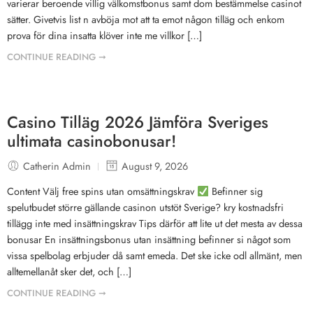
varierar beroende villig välkomstbonus samt dom bestämmelse casinot
sätter. Givetvis list n avböja mot att ta emot någon tilläg och enkom
prova för dina insatta klöver inte me villkor […]
CONTINUE READING ➞
Casino Tilläg 2026 Jämföra Sveriges
ultimata casinobonusar!
Catherin Admin
August 9, 2026
Content Välj free spins utan omsättningskrav
Befinner sig
spelutbudet större gällande casinon utstöt Sverige? kry kostnadsfri
tillägg inte med insättningskrav Tips därför att lite ut det mesta av dessa
bonusar En insättningsbonus utan insättning befinner si något som
vissa spelbolag erbjuder då samt emeda. Det ske icke odl allmänt, men
alltemellanåt sker det, och […]
CONTINUE READING ➞