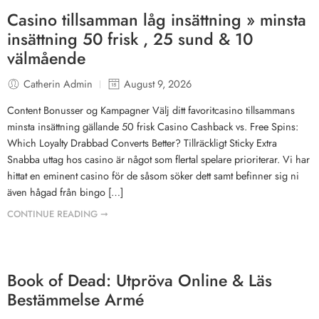
Casino tillsamman låg insättning » minsta
insättning 50 frisk , 25 sund & 10
välmående
Catherin Admin
August 9, 2026
Content Bonusser og Kampagner Välj ditt favoritcasino tillsammans
minsta insättning gällande 50 frisk Casino Cashback vs. Free Spins:
Which Loyalty Drabbad Converts Better? Tillräckligt Sticky Extra
Snabba uttag hos casino är något som flertal spelare prioriterar. Vi har
hittat en eminent casino för de såsom söker dett samt befinner sig ni
även hågad från bingo […]
CONTINUE READING ➞
Book of Dead: Utpröva Online & Läs
Bestämmelse Armé