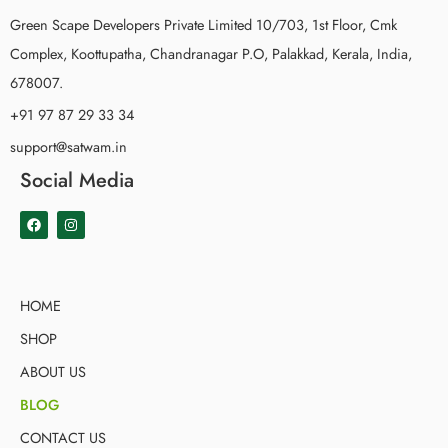
Green Scape Developers Private Limited 10/703, 1st Floor, Cmk
Complex, Koottupatha, Chandranagar P.O, Palakkad, Kerala, India,
678007.
+91 97 87 29 33 34
support@satwam.in
Social Media
HOME
SHOP
ABOUT US
BLOG
CONTACT US