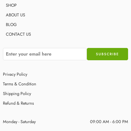
SHOP
ABOUT US
BLOG
CONTACT US
Privacy Policy
Terms & Condition
Shipping Policy
Refund & Returns
Monday - Saturday
09:00 AM - 6:00 PM