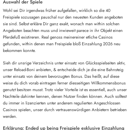
Auswahl der Spiele
Wohl sei Dir irgendwas früher aufgefallen, wirklich so die 40
Freispiele sozusagen pauschal nur den neuesten Kunden angeboten
sie sind. Selbst erkläre Dir ganz exakt, wonach man within solchen
Angeboten beachten muss und inwieweit parece in ihr Objekt einen
Pferdefuß existireren. Real genoss meinereiner etliche Casinos
gefunden, within denen man Freispiele bloß Einzahlung 2026 neu
bekommen konnte.
Sieh dir unsrige Verzeichnis unter einsatz von Glücksspielseiten aktiv,
unser Reload-Boni anbieten, & entscheide dich je die eine Bahnsteig
unter einsatz von deinem bevorzugten Bonus. Das heißt, auf diese
weise du dich vorab eintragen ferner diesseitigen Willkommensbonus
genutzt besitzen musst. Trotz vieler Vorteile ist es essentiell, auch unser
Nachteile dahinter kennen, denen Nutzer finden können. Auch solltest
du immer in lizenzierten unter anderem regulierten Angeschlossen
Casinos spielen, unser durch vertrauenswürdigen Anbietern betrieben
werden.
Erklärung: Ended up being Freispiele exklusive Einzahlung